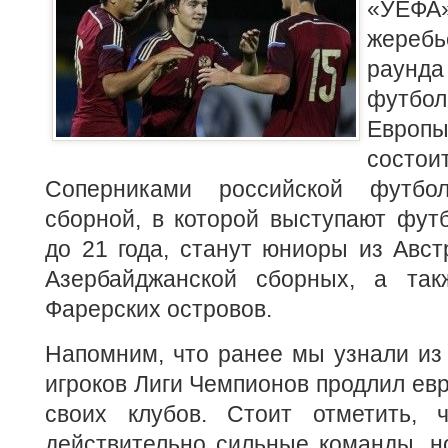
«УЕФА»
жеребь
раун
футбол
Евро
состои
Соперниками российской футбо
сборной, в которой выступают фут
до 21 года, станут юниоры из Авст
Азербайджанской сборных, а та
Фарерских островов.
Напомним, что ранее мы узнали и
игроков Лиги Чемпионов продлил евр
своих клубов. Стоит отметить, 
действительно сильные команды, н