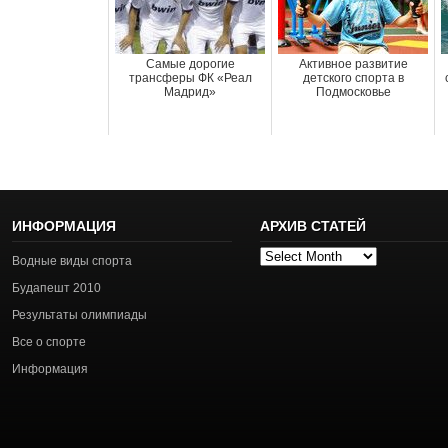
Самые дорогие
Активное развитие
трансферы ФК «Реал
детского спорта в
Мадрид»
Подмосковье
ИНФОРМАЦИЯ
АРХИВ СТАТЕЙ
Архив
Водные виды спорта
статей
Будапешт 2010
Результаты олимпиады
Все о спорте
Информация