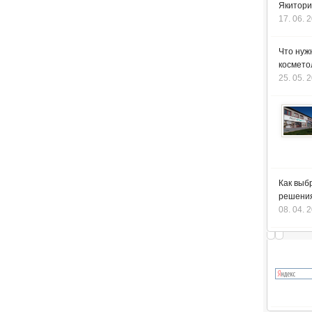
Якитори
17. 06. 
Что нуж
космето
25. 05. 
Как выб
решения
08. 04. 