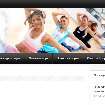
ие виды спорта
Зимний спорт
Новости спорта
Спорт и Здо
Последн
Піца Кло
домашнь
17. 06. 