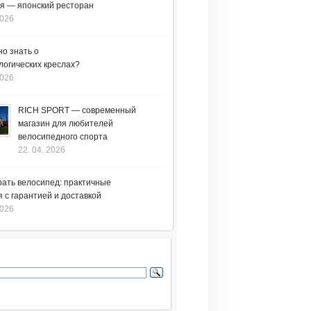
я — японский ресторан
2026
но знать о
логических креслах?
2026
RICH SPORT — современный
магазин для любителей
велосипедного спорта
22. 04. 2026
рать велосипед: практичные
 с гарантией и доставкой
2026