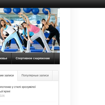
ровье
Спортивное снаряжение
ие записи
Популярные записи
потенко у стилі зрозумілої
ої кухні
2026