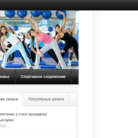
ровье
Спортивное снаряжение
ие записи
Популярные записи
потенко у стилі зрозумілої
ої кухні
2026