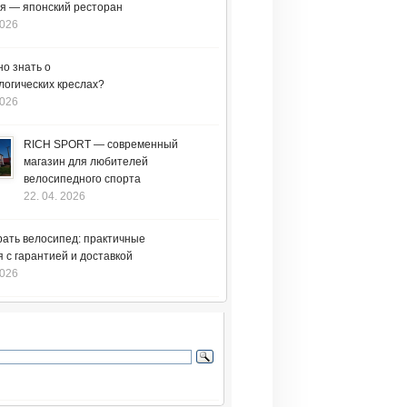
я — японский ресторан
2026
но знать о
логических креслах?
2026
RICH SPORT — современный
магазин для любителей
велосипедного спорта
22. 04. 2026
рать велосипед: практичные
 с гарантией и доставкой
2026