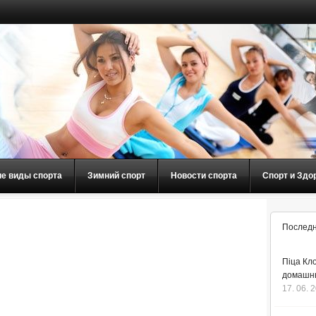
ие виды спорта
Зимний спорт
Новости спорта
Спорт и Здо
Последн
Піца Кло
домашнь
17. 06. 