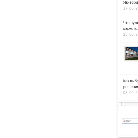
Якитори
17. 06. 
Что нуж
космето
25. 05. 
Как выб
решения
08. 04. 