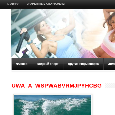
ГЛАВНАЯ
ЗНАМЕНИТЫЕ СПОРТСМЕНЫ
Фитнес
Водный спорт
Другие виды спорта
Зим
UWA_A_WSPWABVRMJPYHCBG