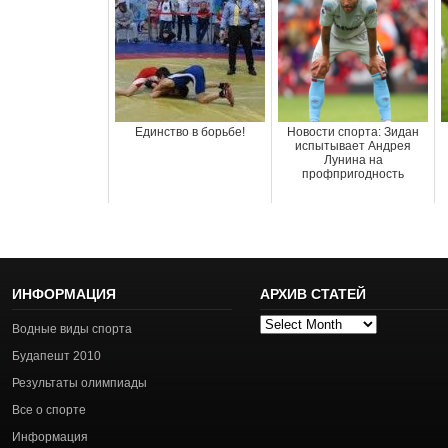
Единство в борьбе!
Новости спорта: Зидан
испытывает Андрея
Лунина на
профпригодность
ИНФОРМАЦИЯ
АРХИВ СТАТЕЙ
Архив
Водные виды спорта
статей
Будапешт 2010
Результаты олимпиады
Все о спорте
Информация