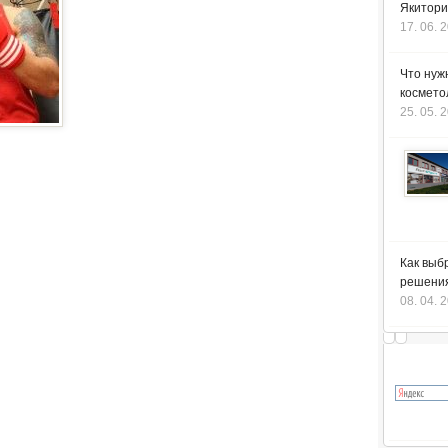
Якитори
17. 06. 
Что нуж
космето
25. 05. 
Как выб
решения
08. 04. 