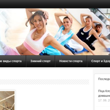
ие виды спорта
Зимний спорт
Новости спорта
Спорт и Здо
Последн
Піца Кло
домашнь
17. 06. 