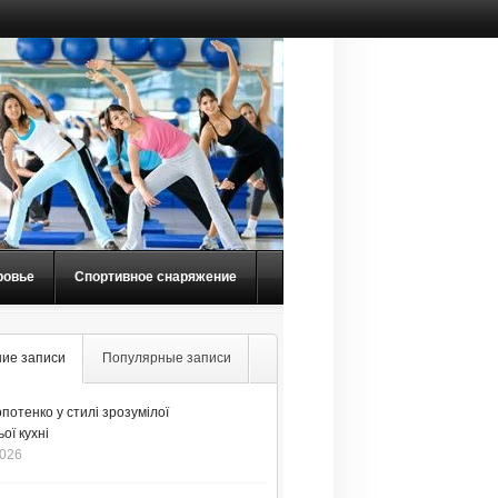
ровье
Спортивное снаряжение
ие записи
Популярные записи
потенко у стилі зрозумілої
ої кухні
2026