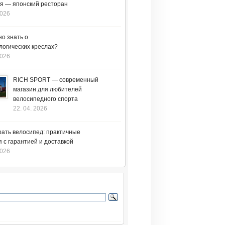
я — японский ресторан
2026
но знать о
логических креслах?
2026
RICH SPORT — современный
магазин для любителей
велосипедного спорта
22. 04. 2026
рать велосипед: практичные
 с гарантией и доставкой
2026