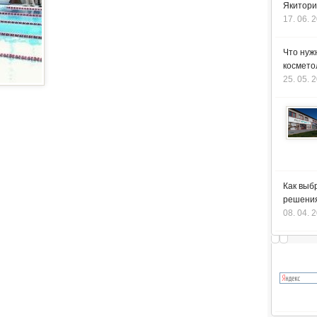
Якитори
17. 06. 
Что нуж
космето
25. 05. 
Как выб
решения
08. 04. 