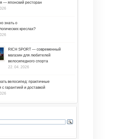
я — японский ресторан
2026
но знать о
логических креслах?
2026
RICH SPORT — современный
магазин для любителей
велосипедного спорта
22. 04. 2026
рать велосипед: практичные
 с гарантией и доставкой
2026