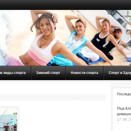
ие виды спорта
Зимний спорт
Новости спорта
Спорт и Здо
Последн
Піца Кло
домашнь
17. 06. 