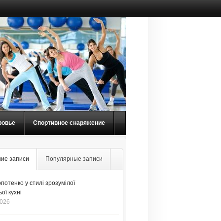
ровье
Спортивное снаряжение
ие записи
Популярные записи
потенко у стилі зрозумілої
ої кухні
2026