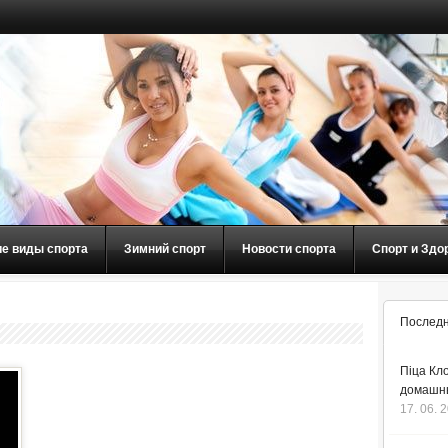
ие виды спорта
Зимний спорт
Новости спорта
Спорт и Здо
Последн
Піца Кло
домашнь
17. 06. 