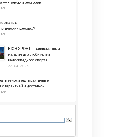
я — японский ресторан
2026
но знать о
логических креслах?
2026
RICH SPORT — современный
магазин для любителей
велосипедного спорта
22. 04. 2026
рать велосипед: практичные
 с гарантией и доставкой
2026