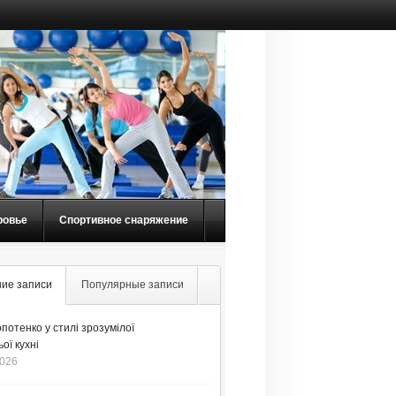
ровье
Спортивное снаряжение
ие записи
Популярные записи
потенко у стилі зрозумілої
ої кухні
2026