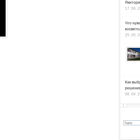
Якитори
17. 06. 
Что нуж
космето
25. 05. 
Как выб
решения
08. 04. 