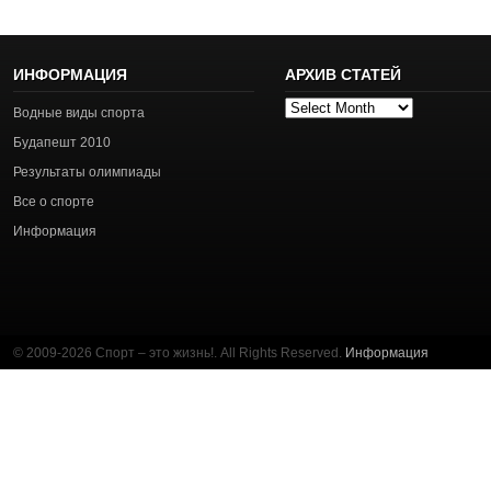
ИНФОРМАЦИЯ
АРХИВ СТАТЕЙ
Архив
Водные виды спорта
статей
Будапешт 2010
Результаты олимпиады
Все о спорте
Информация
© 2009-2026 Спорт – это жизнь!. All Rights Reserved.
Информация