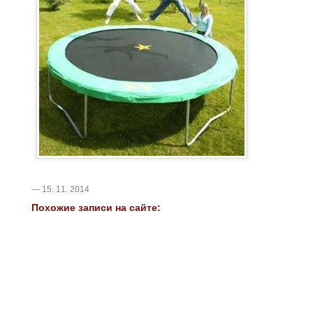
— 15. 11. 2014
Похожие записи на сайте: