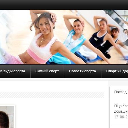
ие виды спорта
Зимний спорт
Новости спорта
Спорт и Здо
Последн
Піца Кло
домашнь
17. 06. 