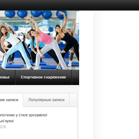
ровье
Спортивное снаряжение
ие записи
Популярные записи
потенко у стилі зрозумілої
ої кухні
2026