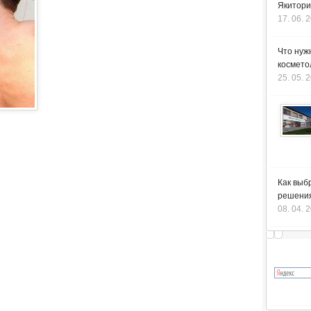
Якитори
17. 06. 
Что нуж
космето
25. 05. 
Как выб
решения
08. 04. 