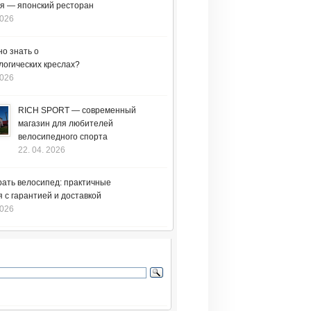
я — японский ресторан
2026
но знать о
логических креслах?
2026
RICH SPORT — современный
магазин для любителей
велосипедного спорта
22. 04. 2026
рать велосипед: практичные
 с гарантией и доставкой
2026