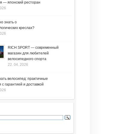
я — японский ресторан
2026
но знать о
логических креслах?
2026
RICH SPORT — современный
магазин для любителей
велосипедного спорта
22. 04. 2026
рать велосипед: практичные
 с гарантией и доставкой
2026