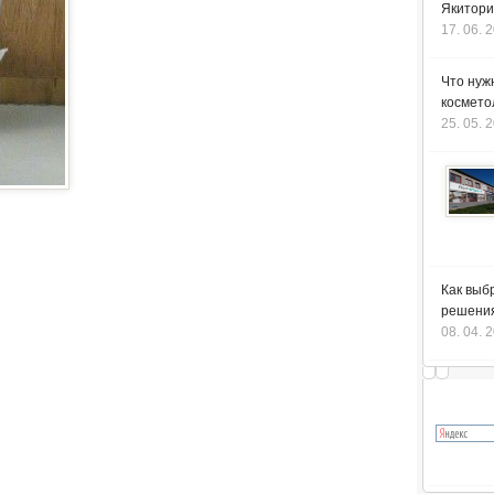
Якитори
17. 06. 
Что нуж
космето
25. 05. 
Как выб
решения
08. 04. 