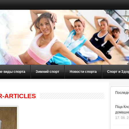
ие виды спорта
Зимний спорт
Новости спорта
Спорт и Здо
Последн
R-ARTICLES
Піца Кло
домашнь
17. 06. 