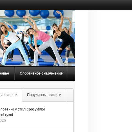
ровье
Спортивное снаряжение
ие записи
Популярные записи
потенко у стилі зрозумілої
ої кухні
2026