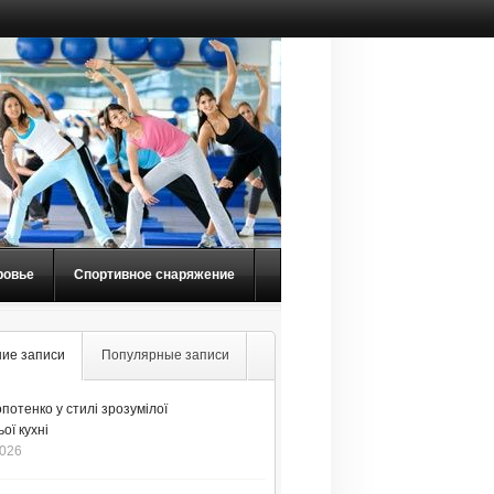
ровье
Спортивное снаряжение
ие записи
Популярные записи
потенко у стилі зрозумілої
ої кухні
2026