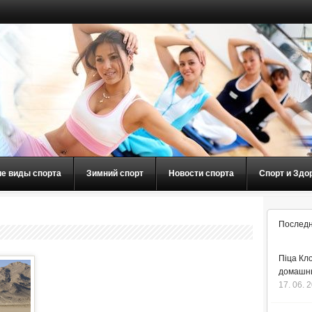
ие виды спорта
Зимний спорт
Новости спорта
Спорт и Здо
Последн
Піца Кло
домашнь
17. 06. 