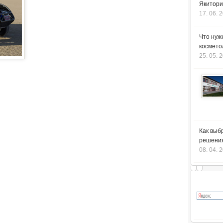
Якитори
17. 06. 
Что нуж
космето
25. 05. 
Как выб
решения
08. 04. 