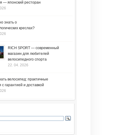
я — японский ресторан
2026
но знать о
логических креслах?
2026
RICH SPORT — современный
магазин для любителей
велосипедного спорта
22. 04. 2026
рать велосипед: практичные
 с гарантией и доставкой
2026