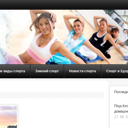
ие виды спорта
Зимний спорт
Новости спорта
Спорт и Здо
Последн
Піца Кло
домашнь
17. 06. 