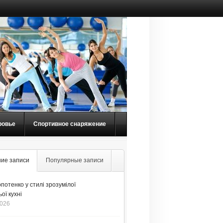
ровье
Спортивное снаряжение
ие записи
Популярные записи
потенко у стилі зрозумілої
ої кухні
2026