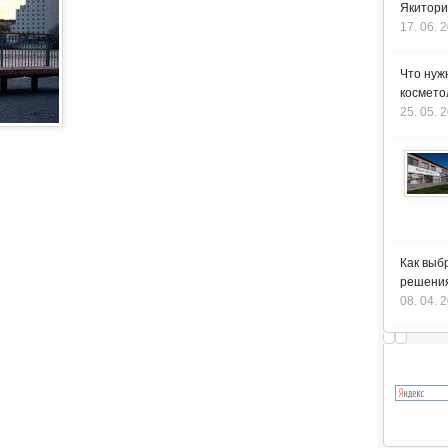
Якитори
17. 06. 
Что нуж
космето
25. 05. 
Как выб
решения
08. 04. 