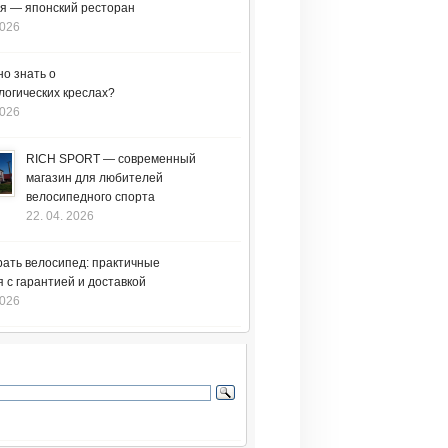
я — японский ресторан
2026
но знать о
логических креслах?
2026
RICH SPORT — современный
магазин для любителей
велосипедного спорта
22. 04. 2026
рать велосипед: практичные
 с гарантией и доставкой
2026