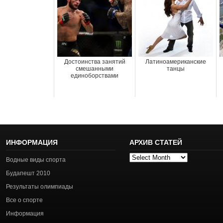
Достоинства занятий
Латиноамериканские
смешанными
танцы
единоборствами
ИНФОРМАЦИЯ
АРХИВ СТАТЕЙ
Архив
Водные виды спорта
статей
Будапешт 2010
Результаты олимпиады
Все о спорте
Информация