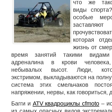
что же так
виды спорта
особые меро
заставля
прочувствова
которая отде
жизнь от смер
время занятий такими видами 
адреналина в крови человека
небывалых высот. Люди, кот
экстримом, выкладываются на полну
система этих смельчаков посто
напряжении, нервы, как говориться, 
Багги и
ATV квадроциклы cfmoto
– ис
из самых опасных видов экстремаль