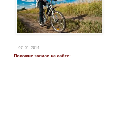
— 07. 01. 2014
Похожие записи на сайте: