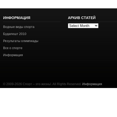
ИНФОРМАЦИЯ
АРХИВ СТАТЕЙ
Архив
Водные виды спорта
статей
Будапешт 2010
Результаты олимпиады
Все о спорте
Информация
© 2009-2026 Спорт – это жизнь!. All Rights Reserved.
Информация