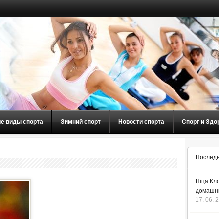
ие виды спорта
Зимний спорт
Новости спорта
Спорт и Здо
Последн
Піца Кло
домашнь
17. 06. 