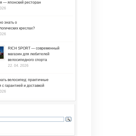
я — японский ресторан
2026
но знать о
логических креслах?
2026
RICH SPORT — современный
магазин для любителей
велосипедного спорта
22. 04. 2026
рать велосипед: практичные
 с гарантией и доставкой
2026