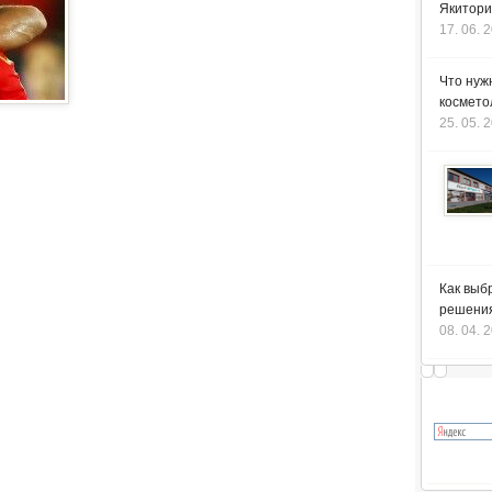
Якитори
17. 06. 
Что нуж
космето
25. 05. 
Как выб
решения
08. 04. 