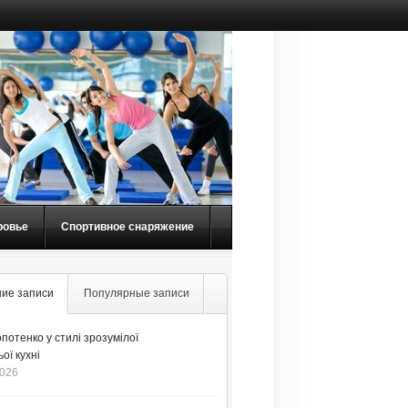
ровье
Спортивное снаряжение
ие записи
Популярные записи
потенко у стилі зрозумілої
ої кухні
2026