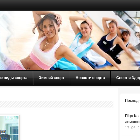
ие виды спорта
Зимний спорт
Новости спорта
Спорт и Здо
Последн
Піца Кло
домашнь
17. 06. 