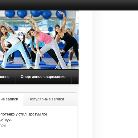
ровье
Спортивное снаряжение
ие записи
Популярные записи
потенко у стилі зрозумілої
ої кухні
2026