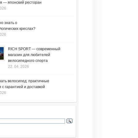
я — японский ресторан
2026
но знать о
логических креслах?
2026
RICH SPORT — современный
магазин для любителей
велосипедного спорта
22. 04. 2026
рать велосипед: практичные
 с гарантией и доставкой
2026