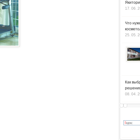
Якитори
17. 06. 
Что нуж
космето
25. 05. 
Как выб
решения
08. 04. 