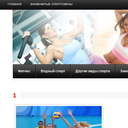
ГЛАВНАЯ
ЗНАМЕНИТЫЕ СПОРТСМЕНЫ
Фитнес
Водный спорт
Другие виды спорта
Зим
1