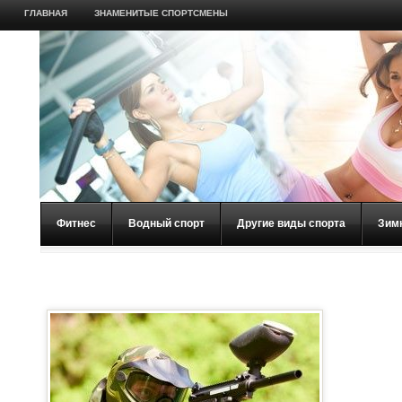
ГЛАВНАЯ
ЗНАМЕНИТЫЕ СПОРТСМЕНЫ
Фитнес
Водный спорт
Другие виды спорта
Зим