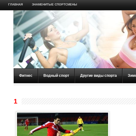
ГЛАВНАЯ
ЗНАМЕНИТЫЕ СПОРТСМЕНЫ
Фитнес
Водный спорт
Другие виды спорта
Зим
1