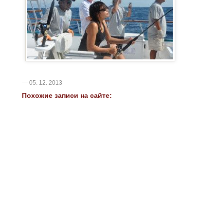
— 05. 12. 2013
Похожие записи на сайте: