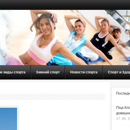
ие виды спорта
Зимний спорт
Новости спорта
Спорт и Здо
Последн
Піца Кло
домашнь
17. 06. 