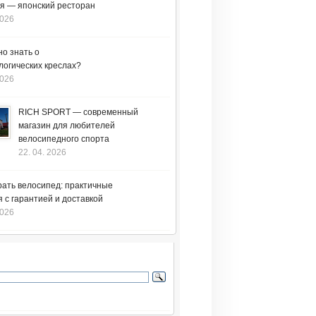
я — японский ресторан
2026
но знать о
логических креслах?
2026
RICH SPORT — современный
магазин для любителей
велосипедного спорта
22. 04. 2026
рать велосипед: практичные
 с гарантией и доставкой
2026