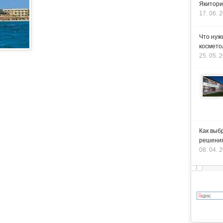
Якитори
17. 06. 
Что нуж
космето
25. 05. 
Как выб
решения
08. 04. 