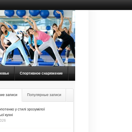
ровье
Спортивное снаряжение
ие записи
Популярные записи
потенко у стилі зрозумілої
ої кухні
2026