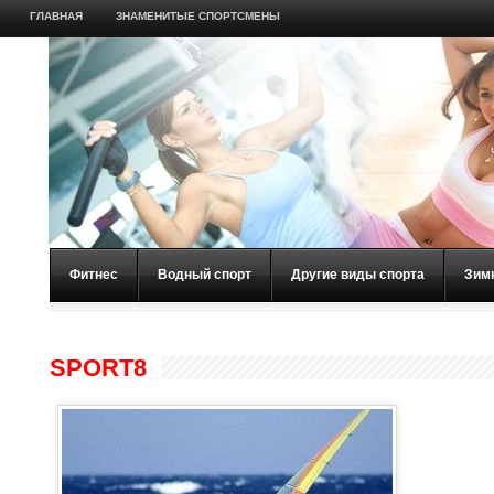
ГЛАВНАЯ
ЗНАМЕНИТЫЕ СПОРТСМЕНЫ
Фитнес
Водный спорт
Другие виды спорта
Зим
SPORT8