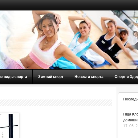
ие виды спорта
Зимний спорт
Новости спорта
Спорт и Здо
Последн
Піца Кло
домашнь
17. 06. 