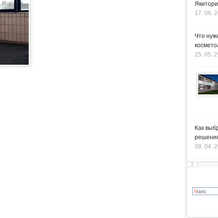
Якитори
17. 06. 
Что нуж
космето
25. 05. 
Как выб
решения
08. 04. 