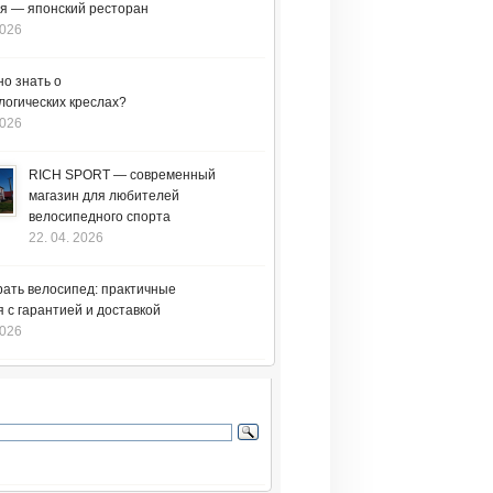
я — японский ресторан
2026
но знать о
логических креслах?
2026
RICH SPORT — современный
магазин для любителей
велосипедного спорта
22. 04. 2026
рать велосипед: практичные
 с гарантией и доставкой
2026