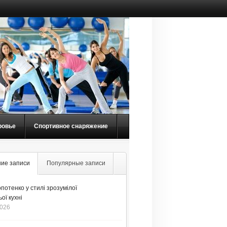
ровье
Спортивное снаряжение
ие записи
Популярные записи
потенко у стилі зрозумілої
ої кухні
2026