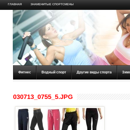
ГЛАВНАЯ
ЗНАМЕНИТЫЕ СПОРТСМЕНЫ
Фитнес
Водный спорт
Другие виды спорта
Зим
030713_0755_5.JPG