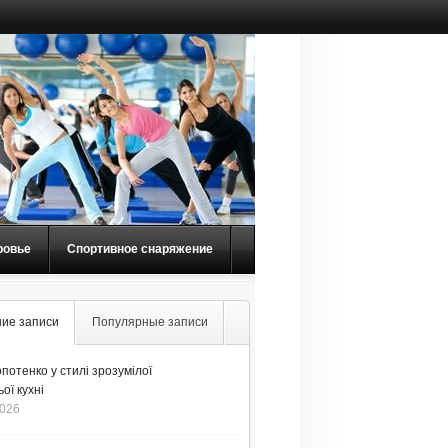
ровье
Спортивное снаряжение
ие записи
Популярные записи
потенко у стилі зрозумілої
ої кухні
2026