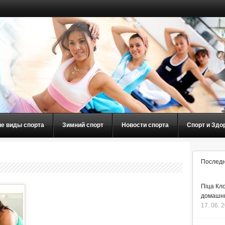
ие виды спорта
Зимний спорт
Новости спорта
Спорт и Здо
Последн
Піца Кло
домашнь
17. 06. 