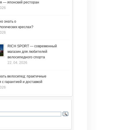
я — японский ресторан
2026
но знать о
логических креслах?
2026
RICH SPORT — современный
магазин для любителей
велосипедного спорта
22. 04. 2026
рать велосипед: практичные
 с гарантией и доставкой
2026