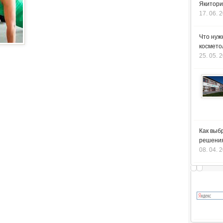
Якитори
17. 06. 
Что нуж
космето
25. 05. 
Как выб
решения
08. 04. 