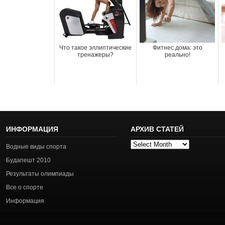
Что такое эллиптические
Фитнес дома: это
тренажеры?
реально!
ИНФОРМАЦИЯ
АРХИВ СТАТЕЙ
Архив
Водные виды спорта
статей
Будапешт 2010
Результаты олимпиады
Все о спорте
Информация