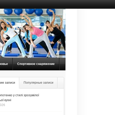
ровье
Спортивное снаряжение
ие записи
Популярные записи
потенко у стилі зрозумілої
ої кухні
2026