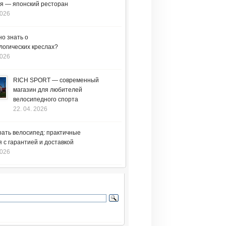
я — японский ресторан
2026
но знать о
логических креслах?
2026
RICH SPORT — современный
магазин для любителей
велосипедного спорта
22. 04. 2026
рать велосипед: практичные
 с гарантией и доставкой
2026