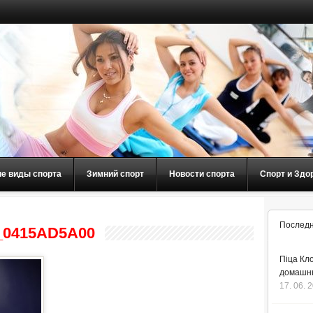
ие виды спорта
Зимний спорт
Новости спорта
Спорт и Здо
Последн
_0415AD5A00
Піца Кло
домашнь
17. 06. 