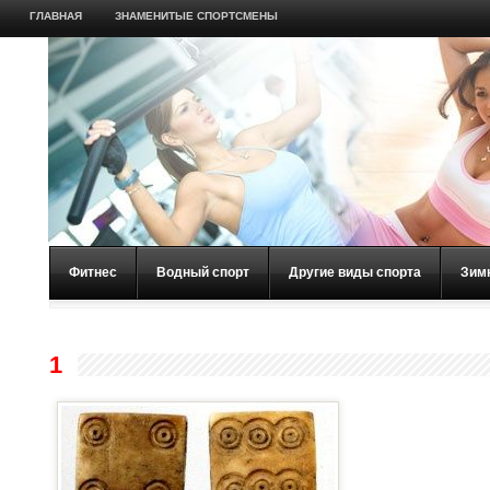
ГЛАВНАЯ
ЗНАМЕНИТЫЕ СПОРТСМЕНЫ
Фитнес
Водный спорт
Другие виды спорта
Зим
1