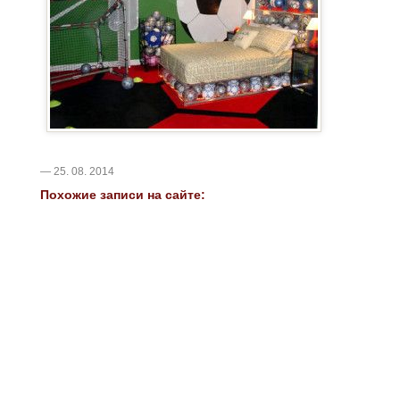
— 25. 08. 2014
Похожие записи на сайте: