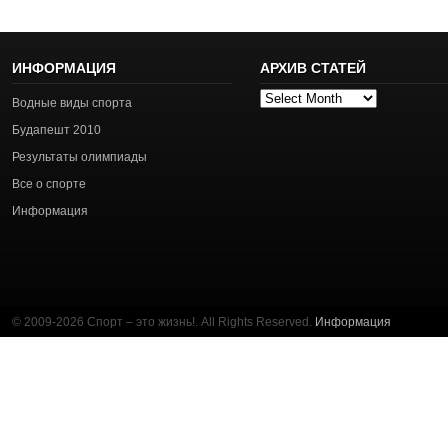
ИНФОРМАЦИЯ
АРХИВ СТАТЕЙ
Архив
Водные виды спорта
статей
Будапешт 2010
Результаты олимпиады
Все о спорте
Информация
© 2009-2026 Спорт – это жизнь!. All Rights Reserved.
Информация