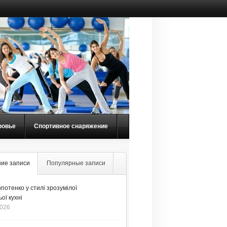
ровье
Спортивное снаряжение
ие записи
Популярные записи
потенко у стилі зрозумілої
ої кухні
2026