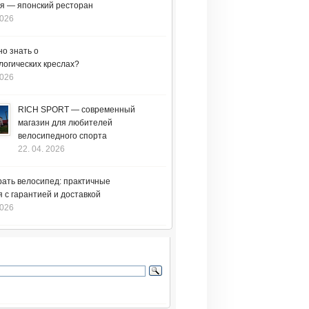
я — японский ресторан
2026
но знать о
логических креслах?
2026
RICH SPORT — современный
магазин для любителей
велосипедного спорта
22. 04. 2026
рать велосипед: практичные
 с гарантией и доставкой
2026