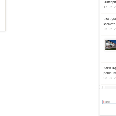
Якитори
17. 06. 
Что нуж
космето
25. 05. 
Как выб
решения
08. 04. 