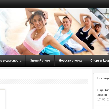
ие виды спорта
Зимний спорт
Новости спорта
Спорт и Здо
Последн
Піца Кло
домашнь
17. 06. 