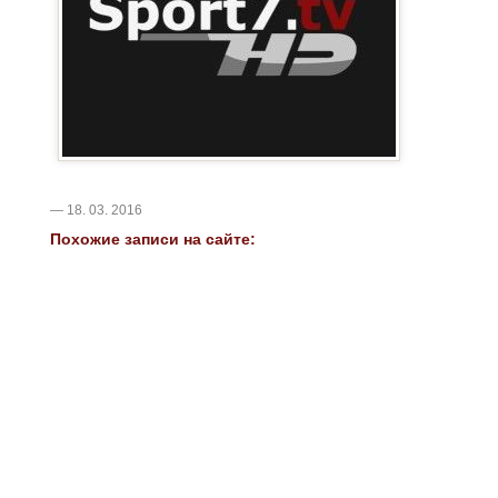
— 18. 03. 2016
Похожие записи на сайте: