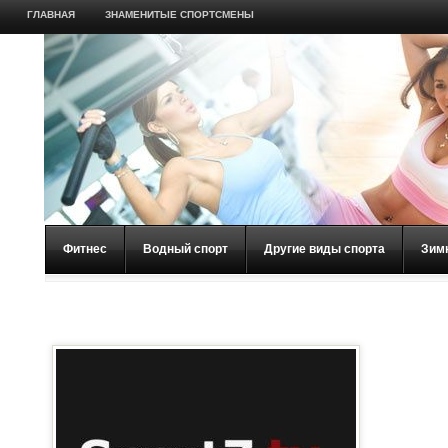
ГЛАВНАЯ
ЗНАМЕНИТЫЕ СПОРТСМЕНЫ
Фитнес
Водный спорт
Другие виды спорта
Зим