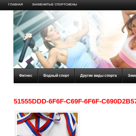
ГЛАВНАЯ
ЗНАМЕНИТЫЕ СПОРТСМЕНЫ
Фитнес
Водный спорт
Другие виды спорта
Зим
51555DDD-6F6F-C69F-6F6F-C690D2B5