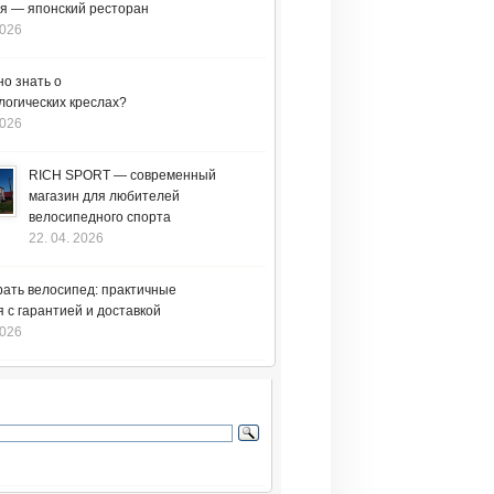
я — японский ресторан
2026
но знать о
логических креслах?
2026
RICH SPORT — современный
магазин для любителей
велосипедного спорта
22. 04. 2026
рать велосипед: практичные
 с гарантией и доставкой
2026