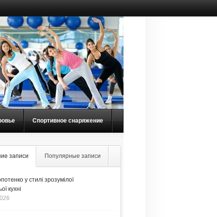
ровье
Спортивное снаряжение
ие записи
Популярные записи
потенко у стилі зрозумілої
ої кухні
2026