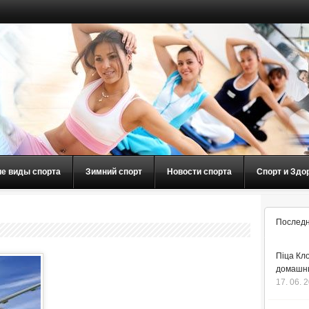
ие виды спорта
Зимний спорт
Новости спорта
Спорт и Здо
Последн
Піца Кло
домашнь
17. 06. 