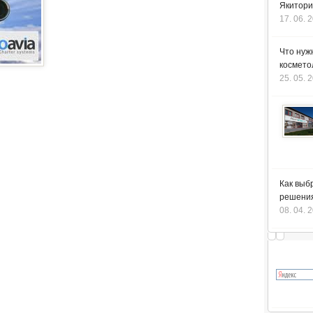
Якитори
17. 06. 
Что нуж
космето
25. 05. 
Как выб
решения
08. 04. 