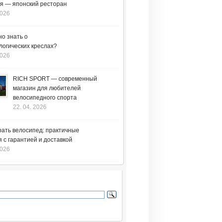
я — японский ресторан
2026
но знать о
логических креслах?
2026
RICH SPORT — современный
магазин для любителей
велосипедного спорта
22. 04. 2026
рать велосипед: практичные
 с гарантией и доставкой
2026