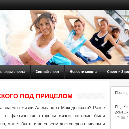
ие виды спорта
Зимний спорт
Новости спорта
Спорт и Здо
Последн
КОГО ПОД ПРИЦЕЛОМ
Піца Кло
ы знаем о жизни Александра Македонского? Разве
домашнь
о те фактические стороны жизни, которые были
17. 06. 
но, может быть, и не совсем достоверно описаны и