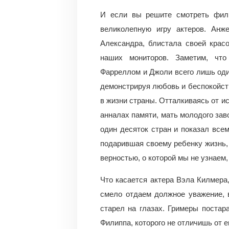
И если вы решите смотреть филь
великолепную игру актеров. Ан
Александра, блистала своей крас
наших мониторов. Заметим, что
Фарреллом и Джоли всего лишь один
демонстрируя любовь и беспокойств
в жизни страны. Отталкиваясь от и
анналах памяти, мать молодого зав
один десяток стран и показал все
подарившая своему ребенку жизнь, 
верностью, о которой мы не узнаем,
Что касается актера Вэла Килмера,
смело отдаем должное уважение, в
старел на глазах. Гримеры постар
Филиппа, которого не отличишь от е