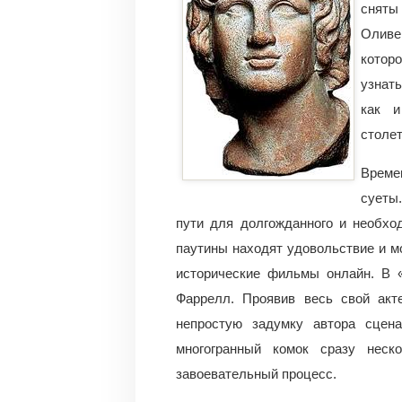
сняты
Оливе
котор
узнать
как и
столет
Време
суеты
пути для долгожданного и необхо
паутины находят удовольствие и м
исторические фильмы онлайн. В 
Фаррелл. Проявив весь свой акте
непростую задумку автора сцен
многогранный комок сразу неск
завоевательный процесс.