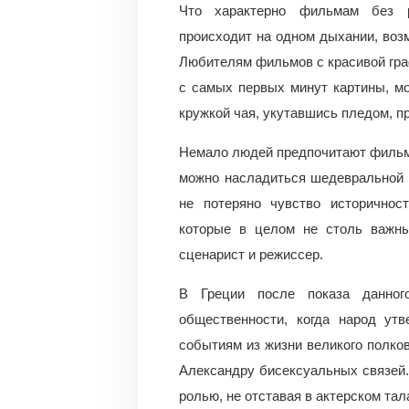
Что характерно фильмам без р
происходит на одном дыхании, возм
Любителям фильмов с красивой гр
с самых первых минут картины, мо
кружкой чая, укутавшись пледом, п
Немало людей предпочитают фильмы
можно насладиться шедевральной 
не потеряно чувство историчнос
которые в целом не столь важны
сценарист и режиссер.
В Греции после показа данног
общественности, когда народ утв
событиям из жизни великого полко
Александру бисексуальных связей.
ролью, не отставая в актерском тал