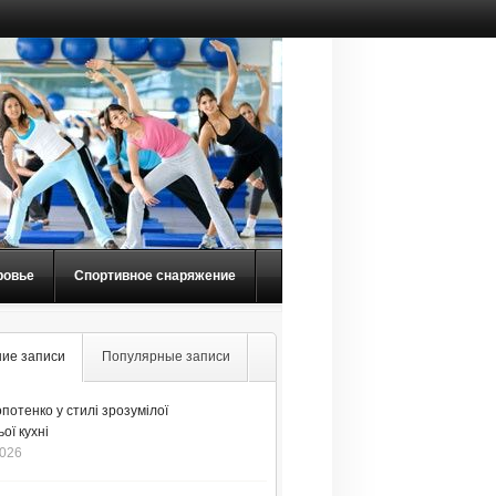
ровье
Спортивное снаряжение
ие записи
Популярные записи
потенко у стилі зрозумілої
ої кухні
2026