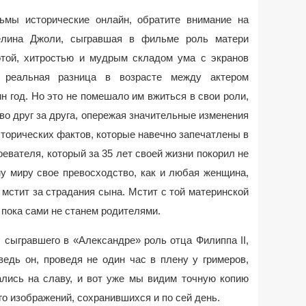
мы исторические онлайн, обратите внимание на
желина Джоли, сыгравшая в фильме роль матери
отой, хитростью и мудрым складом ума с экранов
 реальная разница в возрасте между актером
 год. Но это не помешало им вжиться в свои роли,
о друг за друга, опережая значительные изменения
сторических фактов, которые навечно запечатлены в
оевателя, который за 35 лет своей жизни покорил не
му миру свое превосходство, как и любая женщина,
мстит за страдания сына. Мстит с той материнской
 пока сами не станем родителями.
 сыгравшего в «Александре» роль отца Филиппа II,
едь он, проведя не один час в плену у гримеров,
ались на славу, и вот уже мы видим точную копию
го изображений, сохранившихся и по сей день.