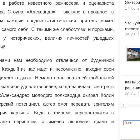
 в работе известного режиссера
и сценариста
Якитори
17. 06. 
ра Стоуна. «Александр» – экскурс в прошлое, в
ом каждый среднестатистический зритель может
Что нуж
 самого себя. С такими же слабостями и пороками,
космето
25. 05. 
 у исторических, великих личностей ушедших
ий.
нами нам необходимо отвлечься от будничной
. Каждый из нас ищет и, несомненно, находит свои
димого отдыха. Немало пользователей глобальной
Как выб
оральное удовлетворение, когда начинают смотреть
решения
08. 04. 
«Александре» молодого полководца сыграл Колин
рский потенциал, актер смог передать зрителям
ария картины. Ведь в фильме переплетаются в
олько перипетий, а именно любовная драма и