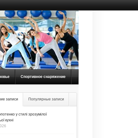
ровье
Спортивное снаряжение
ие записи
Популярные записи
потенко у стилі зрозумілої
ої кухні
2026