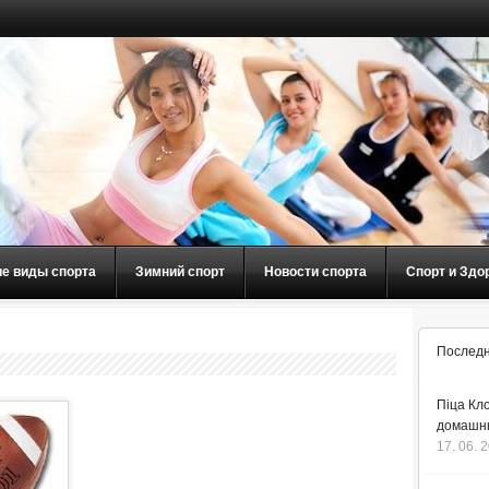
ие виды спорта
Зимний спорт
Новости спорта
Спорт и Здо
Последн
Піца Кло
домашнь
17. 06. 