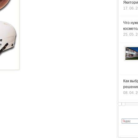
Якитори
17. 06. 
Что нуж
космето
25. 05. 
Как выб
решения
08. 04. 