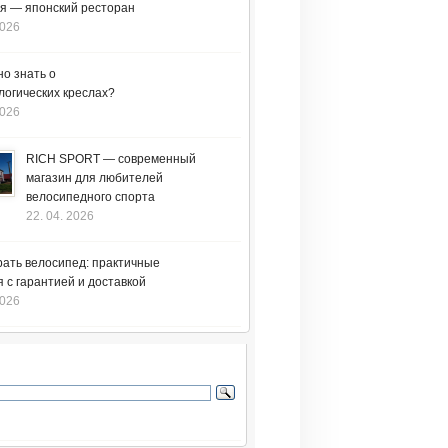
я — японский ресторан
2026
но знать о
логических креслах?
2026
RICH SPORT — современный
магазин для любителей
велосипедного спорта
22. 04. 2026
рать велосипед: практичные
 с гарантией и доставкой
2026