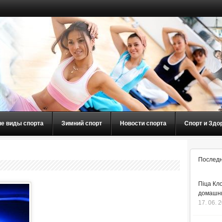
ие виды спорта
Зимний спорт
Новости спорта
Спорт и Здо
Последн
Піца Кло
домашнь
17. 06. 