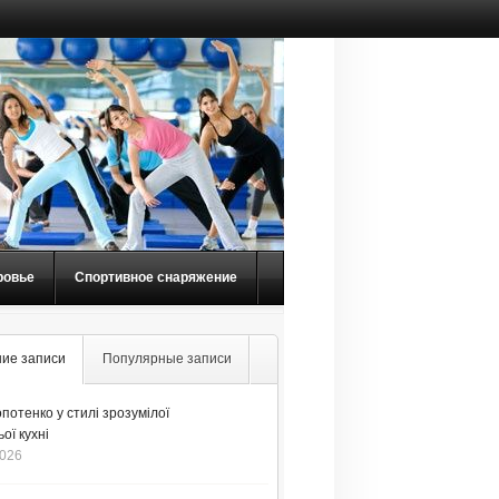
ровье
Спортивное снаряжение
ие записи
Популярные записи
потенко у стилі зрозумілої
ої кухні
2026