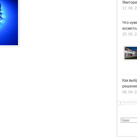
Якитори
17. 06. 
Что нуж
космето
25. 05. 
Как выб
решения
08. 04. 