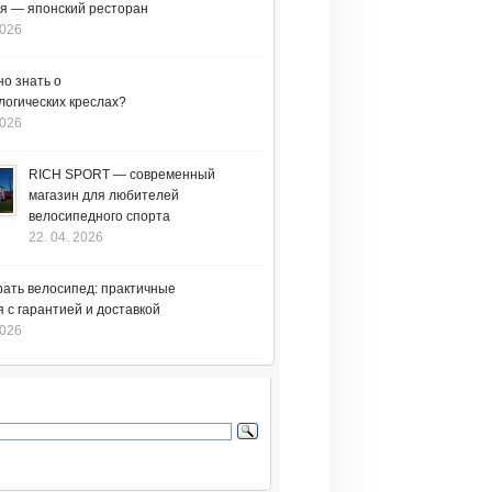
я — японский ресторан
2026
но знать о
логических креслах?
2026
RICH SPORT — современный
магазин для любителей
велосипедного спорта
22. 04. 2026
рать велосипед: практичные
 с гарантией и доставкой
2026