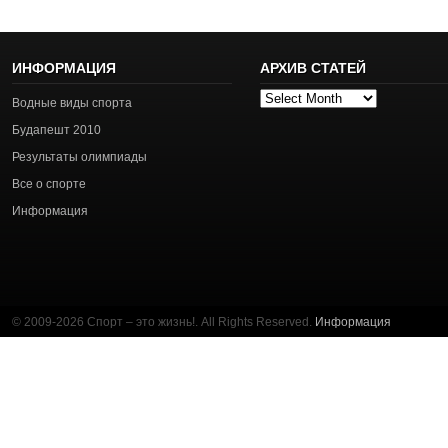
ИНФОРМАЦИЯ
АРХИВ СТАТЕЙ
Архив
Водные виды спорта
статей
Будапешт 2010
Результаты олимпиады
Все о спорте
Информация
© 2009-2026 Спорт – это жизнь!. All Rights Reserved.
Информация