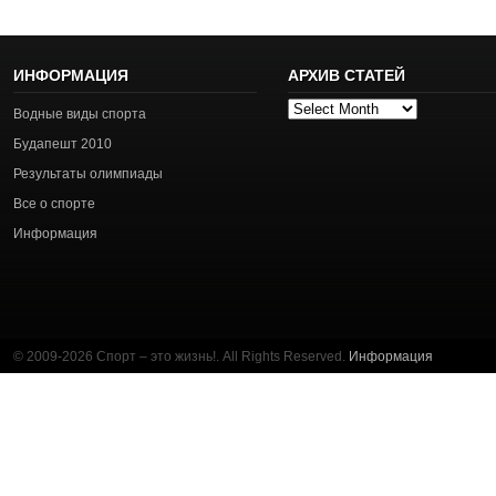
ИНФОРМАЦИЯ
АРХИВ СТАТЕЙ
Архив
Водные виды спорта
статей
Будапешт 2010
Результаты олимпиады
Все о спорте
Информация
© 2009-2026 Спорт – это жизнь!. All Rights Reserved.
Информация