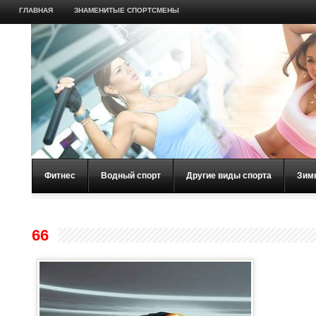
ГЛАВНАЯ
ЗНАМЕНИТЫЕ СПОРТСМЕНЫ
Фитнес
Водный спорт
Другие виды спорта
Зим
66