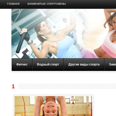
ГЛАВНАЯ
ЗНАМЕНИТЫЕ СПОРТСМЕНЫ
Фитнес
Водный спорт
Другие виды спорта
Зим
1