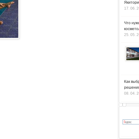
Якитори
17. 06. 
Что нуж
космето
25. 05. 
Как выб
решения
08. 04. 