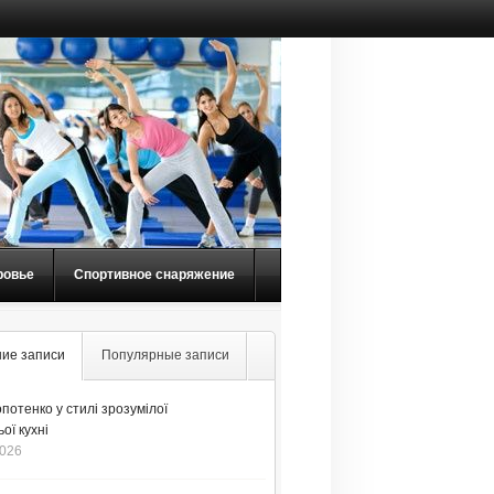
ровье
Спортивное снаряжение
ие записи
Популярные записи
потенко у стилі зрозумілої
ої кухні
2026