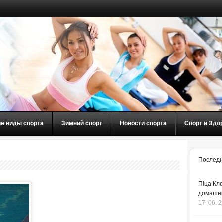
ие виды спорта
Зимний спорт
Новости спорта
Спорт и Здо
Последн
Піца Кло
домашнь
17. 06. 