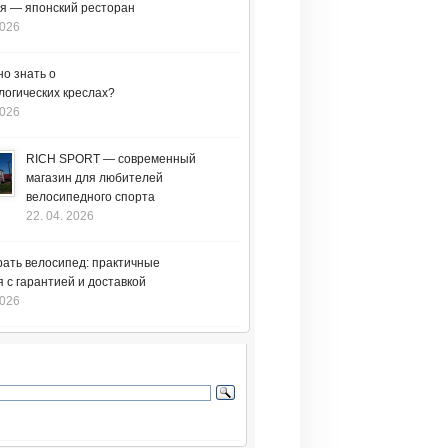
я — японский ресторан
2026
но знать о
логических креслах?
2026
RICH SPORT — современный
магазин для любителей
велосипедного спорта
22. 04. 2026
рать велосипед: практичные
 с гарантией и доставкой
2026