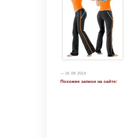
— 16. 09. 2014
Похожие записи на сайте: