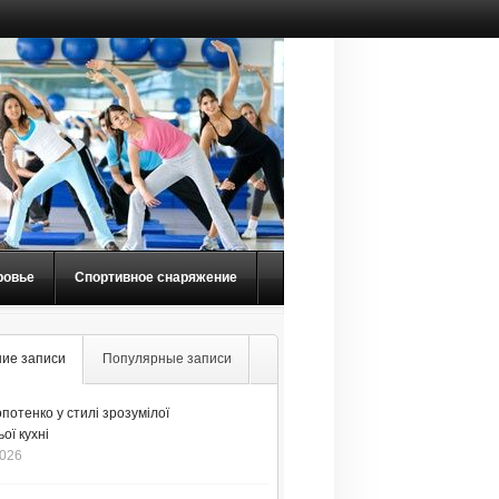
ровье
Спортивное снаряжение
ие записи
Популярные записи
потенко у стилі зрозумілої
ої кухні
2026