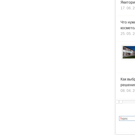
Якитори
17. 06. 
Что нуж
космето
25. 05. 
Как выб
решения
08. 04. 