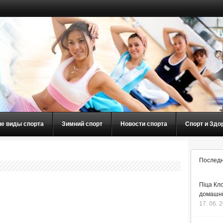
ие виды спорта
Зимний спорт
Новости спорта
Спорт и Здо
Последн
Піца Кло
домашнь
17. 06. 