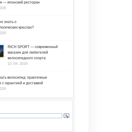
я — японский ресторан
2026
но знать о
логических креслах?
2026
RICH SPORT — современный
магазин для любителей
велосипедного спорта
22. 04. 2026
рать велосипед: практичные
 с гарантией и доставкой
2026