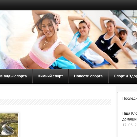
ие виды спорта
Зимний спорт
Новости спорта
Спорт и Здо
Последн
Піца Кло
домашнь
17. 06. 