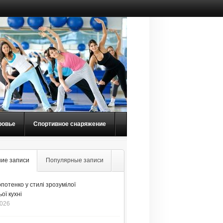
ровье
Спортивное снаряжение
ие записи
Популярные записи
потенко у стилі зрозумілої
ої кухні
2026