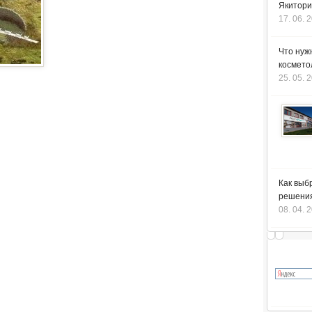
Якитори
17. 06. 
Что нуж
космето
25. 05. 
Как выб
решения
08. 04. 