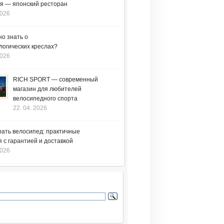
я — японский ресторан
2026
но знать о
логических креслах?
2026
RICH SPORT — современный
магазин для любителей
велосипедного спорта
22. 04. 2026
рать велосипед: практичные
 с гарантией и доставкой
2026