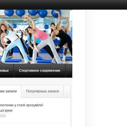
ровье
Спортивное снаряжение
ие записи
Популярные записи
потенко у стилі зрозумілої
ої кухні
2026