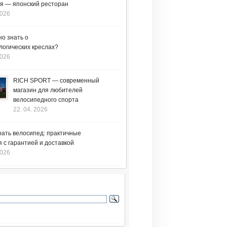
я — японский ресторан
2026
но знать о
логических креслах?
2026
RICH SPORT — современный
магазин для любителей
велосипедного спорта
22. 04. 2026
рать велосипед: практичные
 с гарантией и доставкой
2026