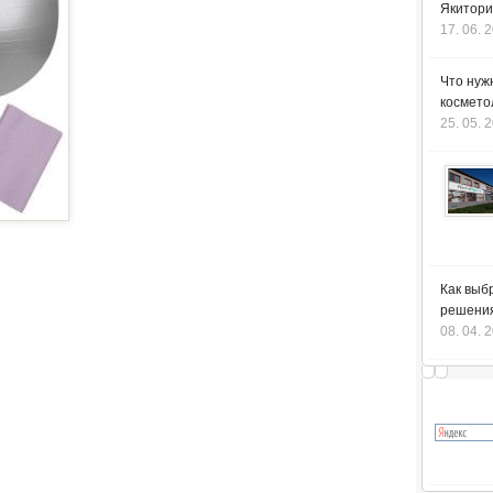
Якитори
17. 06. 
Что нуж
космето
25. 05. 
Как выб
решения
08. 04. 