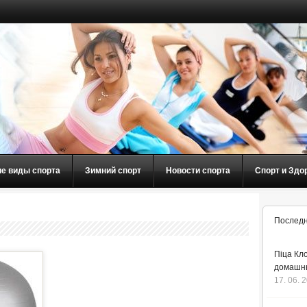
ие виды спорта
Зимний спорт
Новости спорта
Спорт и Здо
Последн
Піца Кло
домашнь
17. 06. 