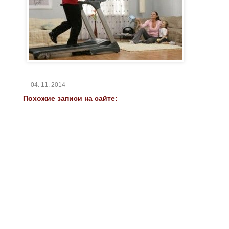
— 04. 11. 2014
Похожие записи на сайте: