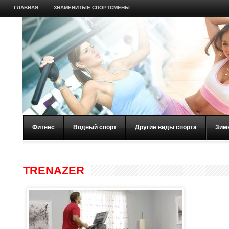
ГЛАВНАЯ
ЗНАМЕНИТЫЕ СПОРТСМЕНЫ
Фитнес
Водный спорт
Другие виды спорта
Зим
TRENAZER