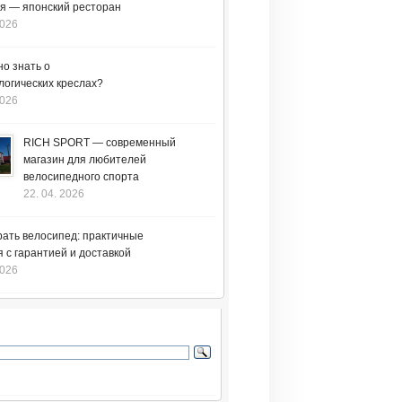
я — японский ресторан
2026
но знать о
логических креслах?
2026
RICH SPORT — современный
магазин для любителей
велосипедного спорта
22. 04. 2026
рать велосипед: практичные
 с гарантией и доставкой
2026