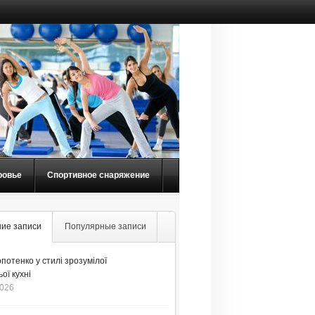
ровье
Спортивное снаряжение
ие записи
Популярные записи
потенко у стилі зрозумілої
ої кухні
2026