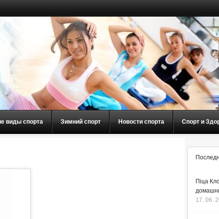
ие виды спорта
Зимний спорт
Новости спорта
Спорт и Здо
Последн
Піца Кло
домашнь
17. 06. 