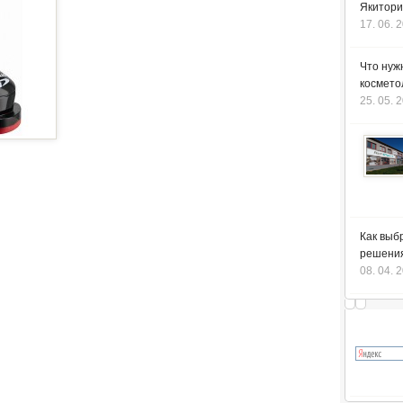
Якитори
17. 06. 
Что нуж
космето
25. 05. 
Как выб
решения
08. 04. 