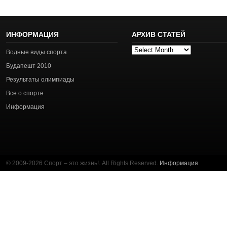
ИНФОРМАЦИЯ
АРХИВ СТАТЕЙ
Архив
Водные виды спорта
статей
Будапешт 2010
Результаты олимпиады
Все о спорте
Информация
© 2009-2026 Спорт – это жизнь!. All Rights Reserved.
Информация