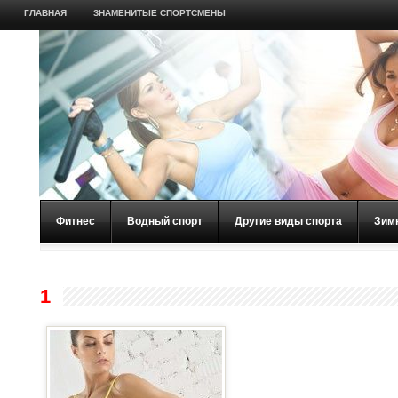
ГЛАВНАЯ
ЗНАМЕНИТЫЕ СПОРТСМЕНЫ
Фитнес
Водный спорт
Другие виды спорта
Зим
1