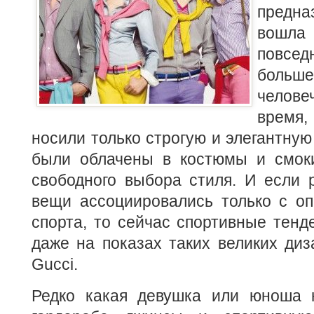
предн
вош
повсед
бол
челове
время
носили только строгую и элегантную
были облачены в костюмы и смоки
свободного выбора стиля. И если 
вещи ассоциировались только с о
спорта, то сейчас спортивные тенд
даже на показах таких великих ди
Gucci.
Редко какая девушка или юноша 