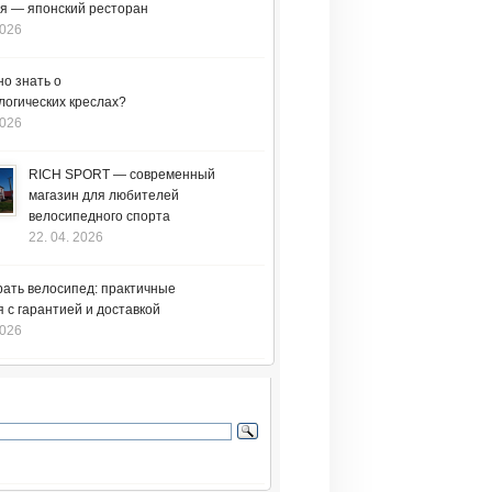
я — японский ресторан
2026
но знать о
логических креслах?
2026
RICH SPORT — современный
магазин для любителей
велосипедного спорта
22. 04. 2026
рать велосипед: практичные
 с гарантией и доставкой
2026