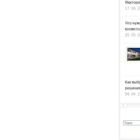
Якитори
17. 06. 
Что нуж
космето
25. 05. 
Как выб
решения
08. 04. 