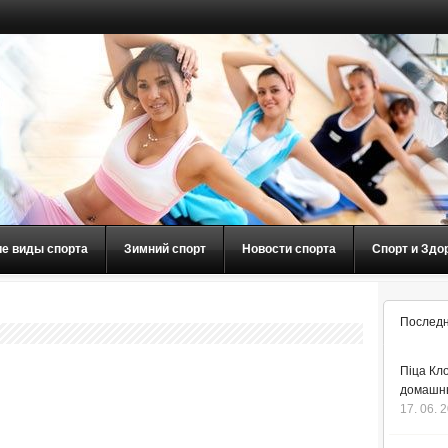
ие виды спорта
Зимний спорт
Новости спорта
Спорт и Здо
Последн
Піца Кло
домашнь
17. 06. 