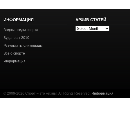
ИНФОРМАЦИЯ
АРХИВ СТАТЕЙ
Архив
Водные виды спорта
статей
Будапешт 2010
Результаты олимпиады
Все о спорте
Информация
© 2009-2026 Спорт – это жизнь!. All Rights Reserved.
Информация